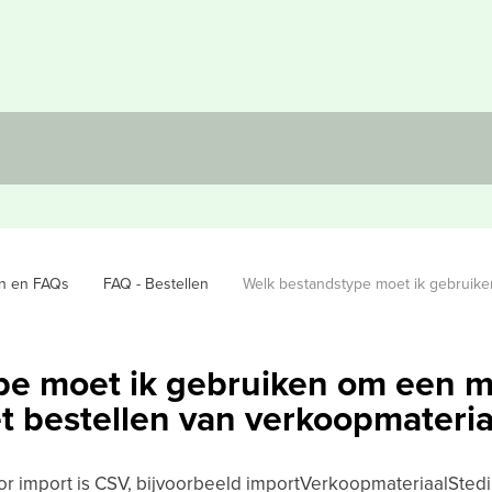
en en FAQs
FAQ - Bestellen
Welk bestandstype moet ik gebruiken 
e moet ik gebruiken om een mat
et bestellen van verkoopmateria
 import is CSV, bijvoorbeeld importVerkoopmateriaalStedin